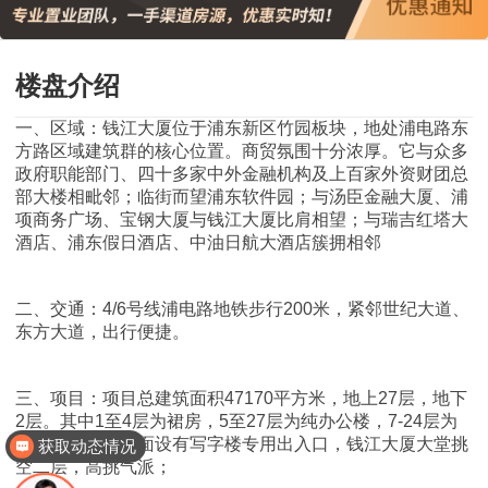
楼盘介绍
一、区域：钱江大厦位于浦东新区竹园板块，地处浦电路东
方路区域建筑群的核心位置。商贸氛围十分浓厚。它与众多
政府职能部门、四十多家中外金融机构及上百家外资财团总
部大楼相毗邻；临街而望浦东软件园；与汤臣金融大厦、浦
项商务广场、宝钢大厦与钱江大厦比肩相望；与瑞吉红塔大
酒店、浦东假日酒店、中油日航大酒店簇拥相邻
二、交通：4/6号线浦电路地铁步行200米，紧邻世纪大道、
东方大道，出行便捷。
三、项目：项目总建筑面积47170平方米，地上27层，地下
2层。其中1至4层为裙房，5至27层为纯办公楼，7-24层为
标准层。大厦南面设有写字楼专用出入口，钱江大厦大堂挑
获取动态情况
空二层，高挑气派；