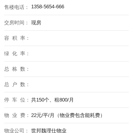
1358-5654-666
售楼电话：
交房时间：
现房
容 积 率：
绿 化 率：
总 栋 数：
总 户 数：
停 车 位：
共150个、租800/月
物 业 费：
22元/平/月（物业费包含能耗费）
物业公司：
世邦魏理仕物业