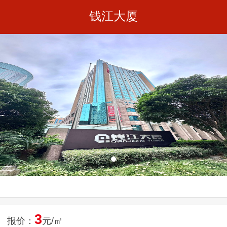
钱江大厦
3
报价：
元/㎡