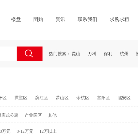
楼盘
团购
资讯
联系我们
求购求租
热门搜索：
昆山
万科
保利
杭州
干区
拱墅区
滨江区
萧山区
余杭区
富阳区
临安区
酒店式公寓
产业园区
其他
-8万元
8-12万元
12万以上