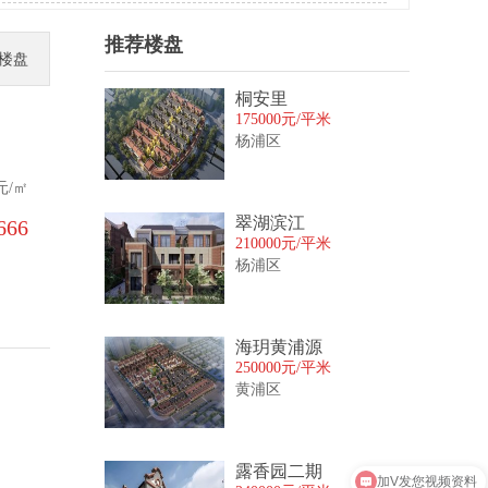
推荐楼盘
楼盘
桐安里
175000元/平米
杨浦区
元/㎡
翠湖滨江
66‬
210000元/平米
杨浦区
海玥黄浦源
250000元/平米
黄浦区
加V发您视频资料
露香园二期