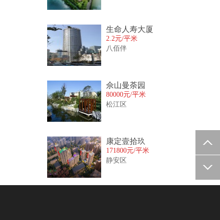
生命人寿大厦
2.2元/平米
八佰伴
佘山曼荼园
80000元/平米
松江区
康定壹拾玖
171800元/平米
静安区