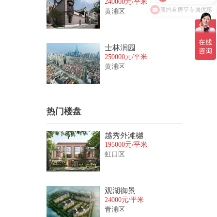
240000元/平米
预约看房享专属优惠
黄浦区
士林润园
250000元/平米
黄浦区
热门楼盘
越秀外滩樾
195000元/平米
虹口区
观湖御景
24000元/平米
青浦区