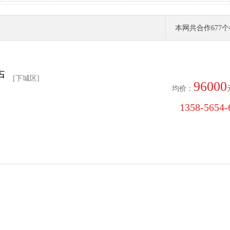
本网共合作
677
个
庐
[下城区]
96000
均价：
号
1358-5654-6