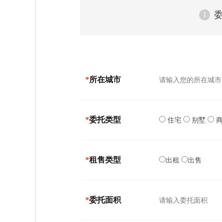
委
1
*
所在城市
*
委托类型
住宅
别墅
*
租售类型
出租
出售
*
委托面积