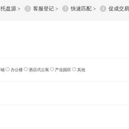
托盘源 >
客服登记 >
快速匹配 >
促成交
2
3
4
商铺
办公楼
酒店式公寓
产业园区
其他