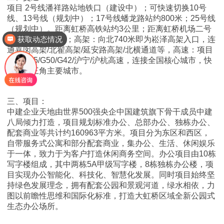
项目 2号线潘祥路站地铁口（建设中）；可快速切换10号
线、13号线（规划中）；17号线蟠龙路站约800米；25号线
（规划中）。距离虹桥高铁站约3公里；距离虹桥机场二号
获取动态情况
航站楼约3.2公里；高架：向北740米即为崧泽高架入口，连
通嘉闵高架/北翟高架/延安路高架/北横通道等，高速：项目
周边G15/G50/G42/沪宁/沪杭高速，连接全国核心城市，快
速到长三角主要城市。
三、项目：
中建企业天地由世界500强央企中国建筑旗下骨干成员中建
八局倾力打造，项目规划标准办公、总部办公、独栋办公、
配套商业等共计约160963平方米。项目分为东区和西区，
自带服务式公寓和部分配套商业，集办公、生活、休闲娱乐
于一体，致力于为客户打造休闲商务空间。办公项目由10栋
写字楼组成，其中两栋5A甲级写字楼，8栋独栋办公楼，项
目实现办公智能化、科技化、智慧化发展。同时项目始终坚
持绿色发展理念，拥有配套公园和景观河道，绿水相依，力
图以前瞻性思维和国际化标准，打造大虹桥区域全新公园式
生态办公场所。