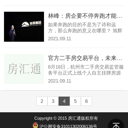
林峰：房企要不停奔跑才能停留在原地
如果奔跑的目的不是为了诗和远
方，那么奔跑的意义在哪里？ 旭辉
集团CEO林峰说，奔...
2021.09.11
官方二手房交易平台，未来会全面推广吗？
8月18日，杭州市二手房交易监管服
务平台正式上线个人自主挂牌房源
功能。这意味着，...
2021.09.11
2
3
4
5
6
Copyright © 2015 房汇通版权所有
沪公网安备31011302006136号