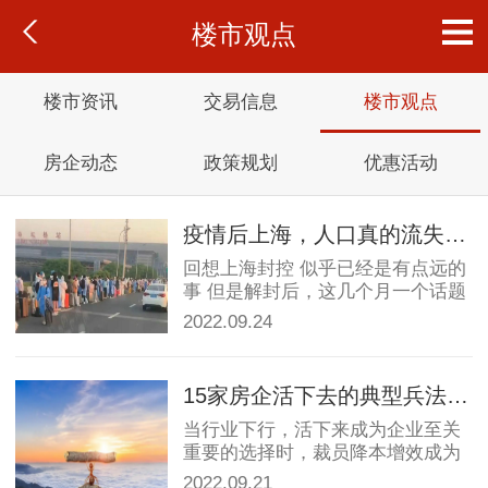
楼市观点
楼市资讯
交易信息
楼市观点
房企动态
政策规划
优惠活动
疫情后上海，人口真的流失了么
回想上海封控 似乎已经是有点远的
事 但是解封后，这几个月一个话题
依然被讨论得喋喋...
2022.09.24
15家房企活下去的典型兵法：调架构减员，强管理增效
当行业下行，活下来成为企业至关
重要的选择时，裁员降本增效成为
一些企业的不二选择。...
2022.09.21