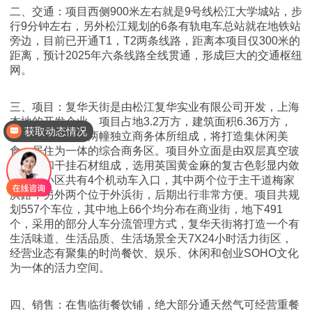
二、交通：项目西侧900米左右就是9号线松江大学城站，步
行9分钟左右，另外松江规划的6条有轨电车总站就在地铁站
旁边，目前已开通T1，T2两条线路，距离本项目仅300米的
距离，预计2025年六条线路全线贯通，形成巨大的交通枢纽
网。
三、项目：复华天街是由松江复华实业有限公司开发，上海
本地的开发企业。项目占地3.2万方，建筑面积6.36万方，
获取动态情况
由两幢公寓楼及两幢独立商务体所组成，将打造集休闲美
食，居住为一体的综合商务区。项目外立面是由双层真空玻
璃幕墙和干挂石材组成，选用英国黄金麻的复古色彰显内敛
大气。小区共有4个机动车入口，其中两个位于主干道梅家
浜路，另外两个位于外浜街，后期出行非常方便。项目共规
划557个车位，其中地上66个均分布在商业街，地下491
个，采用的部分人车分流管理方式，复华天街将打造一个有
生活味道、生活品质、生活场景全天7X24小时活力街区，
经营业态有聚集的时尚餐饮、娱乐、休闲和创业SOHO文化
为一体的活力空间。
四、销售：在售临街餐饮铺，绝大部分通天然气可经营重餐