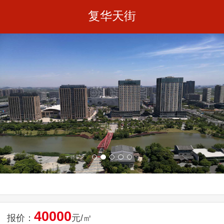
复华天街
40000
报价：
元/㎡