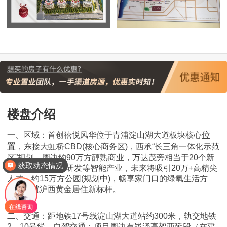
楼盘介绍
位
一、区域：首创禧悦风华位于青浦淀山湖大道板块核心
置
，东接大虹桥CBD(核心商务区)，西承“长三角一体化示范
区”规划，周边约90万方醇熟商业，万达茂旁相当于20个新
获取动态情况
天地体量。 华为研发等智能产业，未来将吸引20万+高精尖
人才。约15万方公园(规划中)，畅享家门口的绿氧生活方
式。筑就沪西黄金居住新标杆。
二、交通：距地铁17号线淀山湖大道站约300米，轨交地铁
2、10号线。自驾交通：项目周边有崧泽高架西延段（在建