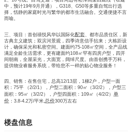
中，预计19年9月开通），G318、G50等多重自驾出行选
择，恬静的家庭时光与繁华的都市生活融合。交通便捷不言
而喻。
配套
三、项目：首创禧悦风华以国际化
、都市品质住区，新
古典主义建筑；双滨河景观，四季诗意信手拈来；大栋距设
计，确保采光和私密空间。建面约75-108㎡空间，全产品线
满足全龄生活需求，更有建面约108㎡罕有四房户型，四开
间朝南，全屋采光，大面宽，阔绰尺度。由首创携手万科，
提供物业睿服务系统，带给您不一样的贴心物业服务！
四、销售：在售住宅，总高12/13层，1梯2户，户型一面
积：75平 （2/2/1），户型二面积：90㎡（3/2/2），户型三
单
面积：95㎡（3/2/2），户型四面积：109㎡（4/2/2）
价
总价
：3.8-4.2万/平米,
300万左右
楼盘信息