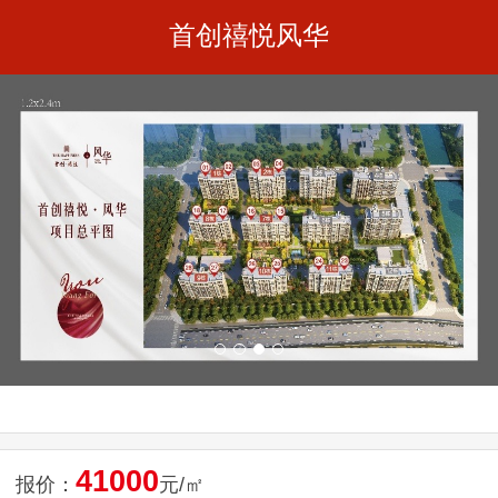
首创禧悦风华
41000
报价：
元/㎡