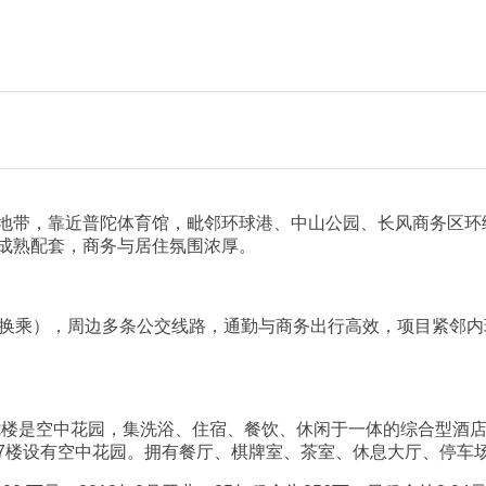
地带，靠近普陀体育馆，毗邻环球港、中山公园、长风商务区环
成熟配套，商务与居住氛围浓厚。
杨路站（4 线换乘），周边多条公交线路，通勤与商务出行高效，项目
有七楼是空中花园，集洗浴、住宿、餐饮、休闲于一体的综合型酒
，7楼设有空中花园。拥有餐厅、棋牌室、茶室、休息大厅、停车