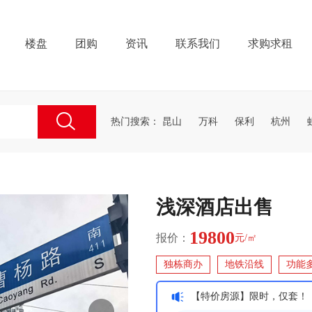
楼盘
团购
资讯
联系我们
求购求租
热门搜索：
昆山
万科
保利
杭州
浅深酒店出售
19800
报价：
元/㎡
独栋商办
地铁沿线
功能
【特价房源】限时，仅套！