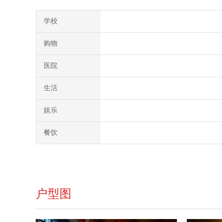
学校
购物
医院
生活
娱乐
餐饮
户型图