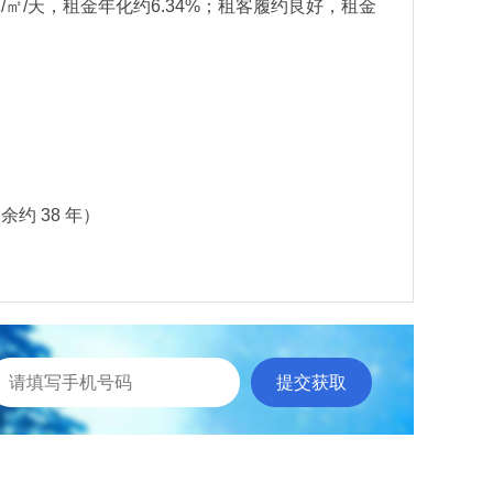
元/㎡/天，租金年化约6.34%；租客履约良好，租金
余约 38 年）