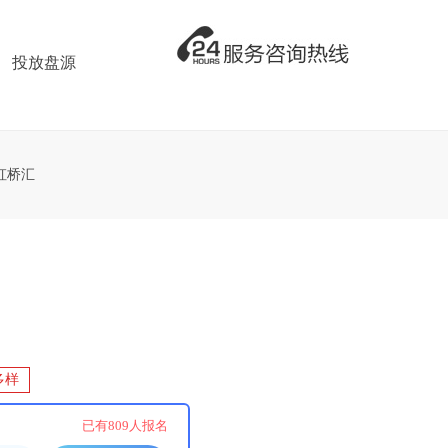
投放盘源
虹桥汇
多样
已有
809
人报名