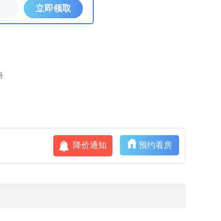
号
降价通知
预约看房