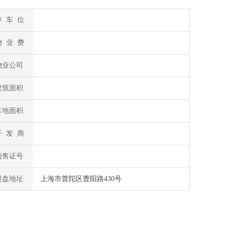
停 车 位
物 业 费
物业公司
建筑面积
占地面积
开 发 商
预售证号
楼盘地址
上海市普陀区曹阳路430号