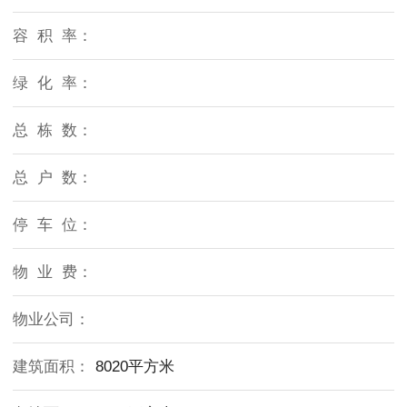
容 积 率：
绿 化 率：
总 栋 数：
总 户 数：
停 车 位：
物 业 费：
物业公司：
建筑面积：
8020平方米