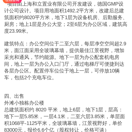
项目由上海和立置业有限公司开发建设，德国GMP设
计公司设计。项目用地面积1492.2平方米，改建后总建
筑面积约8020平方米，
地下1层为设备机房、后勤服务、
厨房；地上1层是办公大堂；2至6层为办公区域
，建筑高
度23.99米。
建筑特点：办公空间位于二至六层，每层净空空间超2.9
米，面江面采用全玻璃幕墙，提供最佳江景视野，增加
采光和通风，节约能源。地下一层为办公配套机电房
间，地上一层为办公入口门厅，通过电梯厅可便捷到达
各层办公区。配置停车位位于地上一层，可停放10辆
车，包括2个充电车位。
四、出售
外滩小独栋办公楼
总建筑面积约 8020 平米，
地上6层，地下1层，层高：
地下一层5.85米，一层4.1米，二至六层3.85米，单
层面
积1068平-1125平
米，全玻璃幕墙，江景视野好，单价
83000元，
报价6.6个亿（
股权转让，价格可谈）