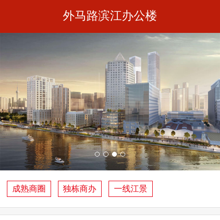
外马路滨江办公楼
成熟商圈
独栋商办
一线江景