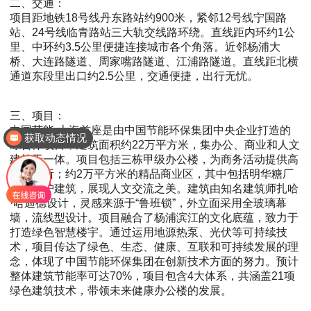
二、交通：
项目距地铁18号线丹东路站约900米，紧邻12号线宁国路
站、24号线临青路站三大轨交线路环绕。直线距内环约1公
里、中环约3.5公里便捷连接城市各个角落。近邻杨浦大
桥、大连路隧道、周家嘴路隧道、江浦路隧道。直线距北横
通道东段里出口约2.5公里，交通便捷，出行无忧。
三、项目：
中国节能·上海首座是由中国节能环保集团中央企业打造的
获取动态情况
综合体项目，建筑面积约22万平方米，集办公、商业和人文
建筑于一体。项目包括三栋甲级办公楼，为商务活动提供高
品质场所；约2万平方米的精品商业区，其中包括明华糖厂
历史保护建筑，展现人文交流之美。建筑由知名建筑师扎哈
·哈迪德设计，灵感来源于“鲁班锁”，外立面采用全玻璃幕
墙，流线型设计。项目融合了杨浦滨江的文化底蕴，致力于
打造绿色智慧楼宇。通过运用地源热泵、光伏等可持续技
术，项目传达了绿色、生态、健康、互联和可持续发展的理
念，体现了中国节能环保集团在创新技术方面的努力。预计
整体建筑节能率可达70%，项目包含4大体系，共涵盖21项
绿色建筑技术，带领未来健康办公楼的发展。