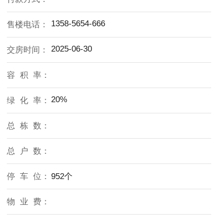
1358-5654-666
售楼电话：
2025-06-30
交房时间：
容 积 率：
20%
绿 化 率：
总 栋 数：
总 户 数：
停 车 位：
952个
物 业 费：