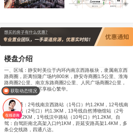
楼盘介绍
一、区域：静安时美位于内环内南京西路板块，隶属南京西
路商圈，距离恒隆广场约800米，静安寺商圈1.5公里、淮海
路商圈2公里、南京东路商圈2公里、人民广场商圈2公里，
周边商圈环绕，尽享核心繁华。
获取动态情况
二、交通：2号线南京西路站（1号口）约1.2KM，12号线南
京西路站（2号口）约1.3KM，13号线自然博物馆站（2号
口）约1.2KM，1号线汉中路站（10号口）约1.2KM。自
驾：自驾距南北高架入口约1KM，距延安路高架1.4KM，多
条公交线路，四通八达。