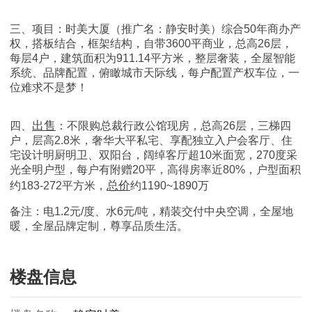
三、项目：时美大厦（推广名：静安时美）综合50年商办产
权，搭板结合，框架结构，自带3600平商业，总高26层，
每层4户，建筑面积为911.14平方米，整层奢装，全屋智能
系统、品牌配置，俯瞰城市天际线，每户配置产权车位，一
位难求不是梦！
出售
四、
：不限购总裁行政公馆现房，总高26层，三梯四
户，层高2.8米，奢华大平私宅、享配独立入户会客厅、住
宅设计明厨明卫、双阳台，阔绰客厅超10米面宽，270度采
光全明户型，每户有附赠20平，高得房率近80%，户型面积
总价
约183-272平方米，
约1190~1890万
备注：电1.2元/度、水6元/吨，精装交付中央空调，全屋地
暖，全屋品牌定制，尊享品质生活。
楼盘信息