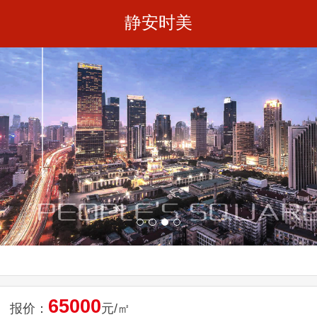
静安时美
65000
报价：
元/㎡