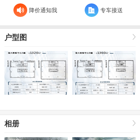
降价通知我
专车接送
户型图
相册