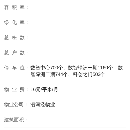
容 积 率：
绿 化 率：
总 栋 数：
总 户 数：
停 车 位：
数智中心700个、数智绿洲一期1160个、数
智绿洲二期744个、科创之门503个
物 业 费：
16元/平米/月
物业公司：
漕河泾物业
建筑面积：