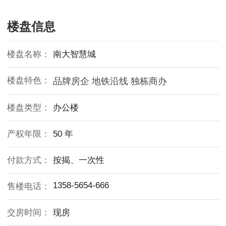
楼盘信息
楼盘名称：
南大智慧城
楼盘特色：
品牌房企 地铁沿线 独栋商办
楼盘类型：
办公楼
产权年限：
50 年
付款方式：
按揭、一次性
1358-5654-666
售楼电话：
交房时间：
现房