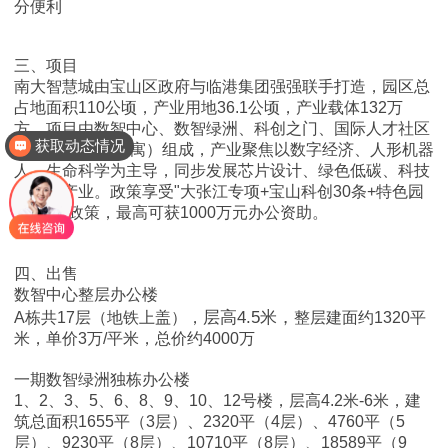
分便利
三、项目
南大智慧城由宝山区政府与临港集团强强联手打造，园区总
占地面积110公顷，产业用地36.1公顷，产业载体132万
方。项目由数智中心、数智绿洲、科创之门、国际人才社区
获取动态情况
（1600套人才公寓）组成，产业聚焦以数字经济、人形机器
人、生命科学为主导，同步发展芯片设计、绿色低碳、科技
金融等产业。政策享受"大张江专项+宝山科创30条+特色园
区"多重政策，最高可获1000万元办公资助。
四、出售
数智中心整层办公楼
层高4.5米，
A栋共17层（地铁上盖），
整层建面约1320平
米，单价3万/平米，总价约4000万
一期数智绿洲独栋办公楼
1、2、3、5、6、8、9、10、12号楼，
层高4.2米-6米，
建
筑总面积1655平（
3层
）、
2320平
（4层）
、
4760平
（5
层）
、
9230平
（8层）
、
10710平
（8层）
、18589平
（9