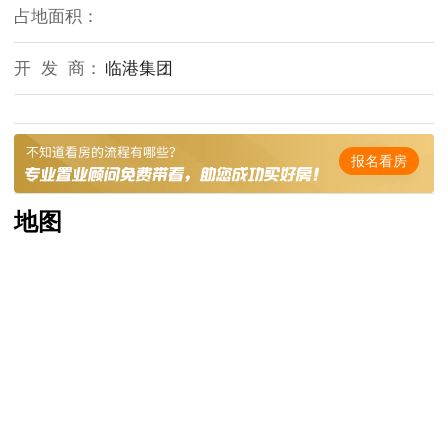
占地面积：
开 发 商：
临港集团
报名看房
地图