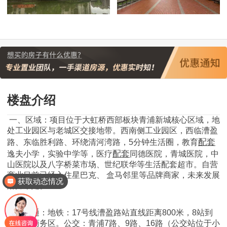
楼盘介绍
一、区域：项目位于大虹桥西部板块青浦新城核心区域，地
处工业园区与老城区交接地带。西南侧工业园区，西临漕盈
配套
路、东临胜利路、环绕清河湾路，5分钟生活圈，教育
配套
逸夫小学，实验中学等，医疗
同德医院，青城医院，中
山医院以及八字桥菜市场、世纪联华等生活配套超市。自营
商业目前已经入住星巴克、 盒马邻里等品牌商家，未来发展
获取动态情况
潜力十足。
二、交通：地铁：17号线漕盈路站直线距离800米，8站到
达虹桥商务区。公交：青浦7路、9路、16路（公交站位于小