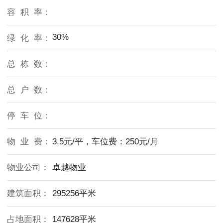
容 积 率：
30%
绿 化 率：
总 栋 数：
总 户 数：
停 车 位：
物 业 费：
3.5元/平，车位费：250元/月
物业公司：
卓越物业
建筑面积：
295256平米
占地面积：
147628平米