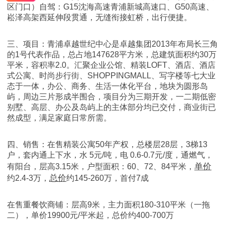
区门口）自驾：G15沈海高速青浦新城高速口、G50高速、
崧泽高架西延伸段贯通，无缝衔接虹桥，出行便捷。
三、项目：青浦卓越世纪中心是卓越集团2013年布局长三角
的1号代表作品，总占地147628平方米，总建筑面积约30万
平米，容积率2.0。汇聚企业公馆、精装LOFT、酒店、酒店
式公寓、时尚步行街、SHOPPINGMALL、写字楼等七大业
态于一体，办公、商务、生活一体化平台，地块为圆形岛
屿，周边三片形成半围合，项目分为三期开发，一二期低密
别墅、高层、办公及岛屿上的主体部分均已交付，商业街已
然成型，满足家庭日常所需。
四、销售：在售精装公寓50年产权，总楼层28层，3梯13
户，套内通上下水，水 5元/吨，电 0.6-0.7元/度，通燃气，
单价
有阳台，层高3.15米，户型面积：60、72、84平米，
总价
约2.4-3万，
约145-260万，首付7成
在售重餐饮商铺：层高9米，主力面积180-310平米（一拖
二），单价19900元/平米起，总价约400-700万