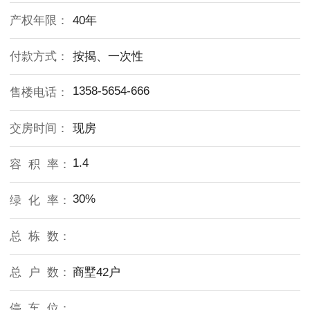
产权年限：
40年
付款方式：
按揭、一次性
1358-5654-666
售楼电话：
交房时间：
现房
1.4
容 积 率：
30%
绿 化 率：
总 栋 数：
总 户 数：
商墅42户
停 车 位：