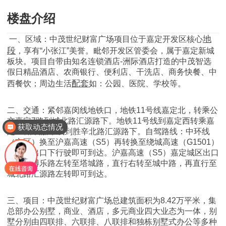
楼盘介绍
地
一、区域：中茂世纪财富广场项目位于嘉定开发区核心
段
，享有“小张江”美誉。毗邻开发区管委会，属于嘉定新城
板块。项目自带由知名连锁酒店-洲际酒店打造的中茂智选
假日精品酒店、农商银行、便利店、干洗店、商务快餐、中
配套
西餐饮；周边生活
如：公园、医院、学校等。
二、交通：紧邻嘉闵线地铁口，地铁11号线嘉定北，转乘公
交嘉定7路到城北路汇源路下。地铁11号线到嘉定西转乘嘉
获取动态情况
定51路或嘉朱线到胜辛北路汇源路下。自驾路线：中环线
（市区）换至沪嘉高速（S5）再转换至绕城高速（G1501）
至朱桥出口下行驶即可到达。沪嘉高速（S5）嘉定城区出口
直行沿博乐路左转至塔城路，直行右转至城中路，再直行至
城北路汇源路左转即可到达。
三、项目：中茂世纪财富广场总建筑面积为8.42万平米，集
总部办公别墅，商业、酒店，多元商业四大业态为一体，别
墅分别由四联排、六联排、八联排和独栋别墅式办公等多种