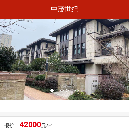
中茂世纪
42000
报价：
元/㎡