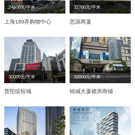
24600元/平米
32700元/平米
上海189弄购物中心
思源商厦
30000元/平米
32000元/平米
普陀缤纷城
锦城大厦裙房商铺