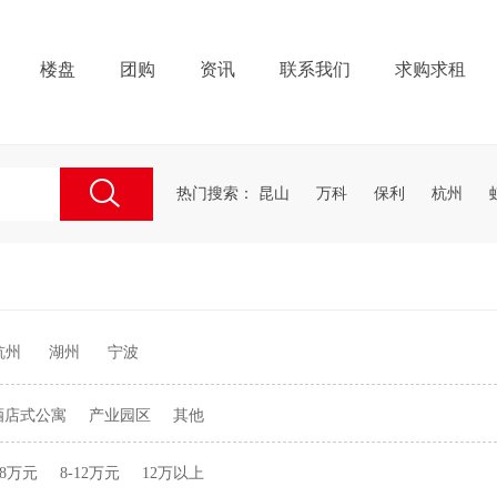
楼盘
团购
资讯
联系我们
求购求租
热门搜索：
昆山
万科
保利
杭州
杭州
湖州
宁波
酒店式公寓
产业园区
其他
-8万元
8-12万元
12万以上