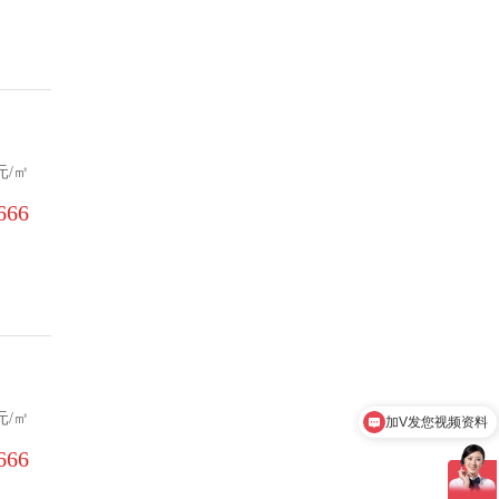
元/㎡
66‬
加V发您视频资料
元/㎡
预约看房享专属优惠
66‬