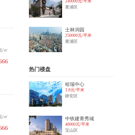
240000元/平米
黄浦区
士林润园
250000元/平米
黄浦区
元/㎡
66‬
热门楼盘
哈瑞中心
3.8元/平米
静安区
元/㎡
中铁建青秀城
48000元/平米
66‬
宝山区