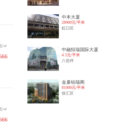
中本大厦
28900元/平米
虹口区
元/㎡
中融恒瑞国际大厦
4.5元/平米
66‬
八佰伴
金巢铂瑞阁
81000元/平米
徐汇区
元/㎡
66‬