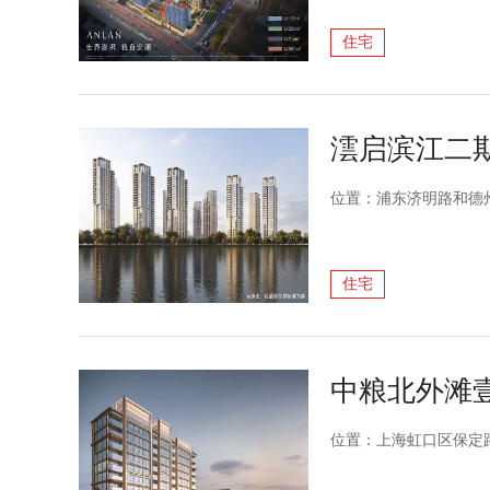
住宅
澐启滨江二
位置：浦东济明路和德
住宅
中粮北外滩
位置：上海虹口区保定路