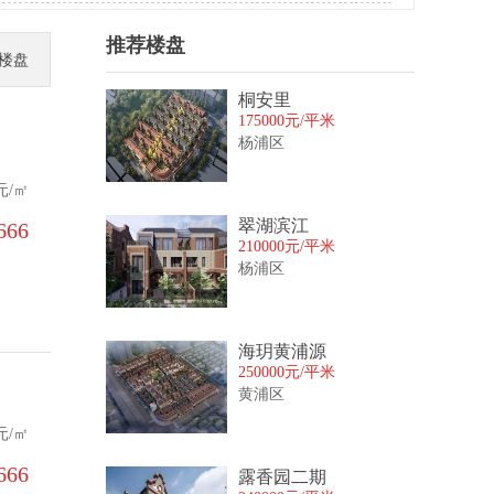
推荐楼盘
楼盘
桐安里
175000元/平米
杨浦区
元/㎡
翠湖滨江
66‬
210000元/平米
杨浦区
海玥黄浦源
250000元/平米
黄浦区
元/㎡
66‬
露香园二期